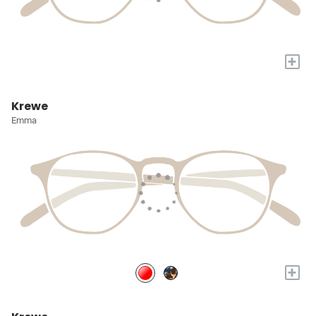
+
Krewe
Emma
+