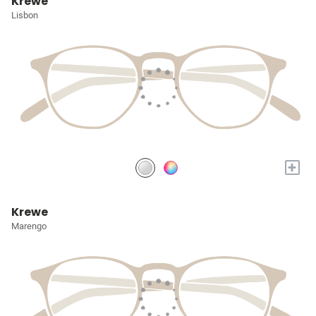
Krewe
Lisbon
+
Krewe
Marengo