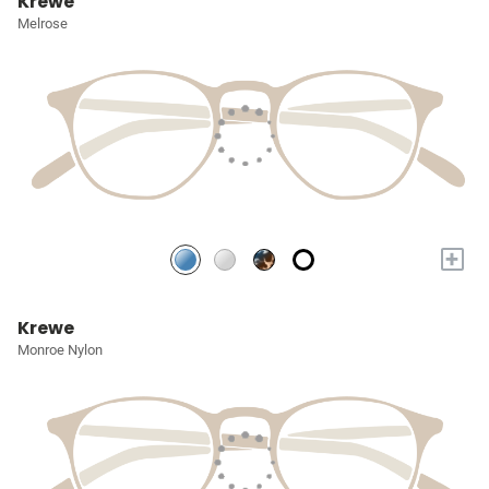
Krewe
Melrose
+
Krewe
Monroe Nylon