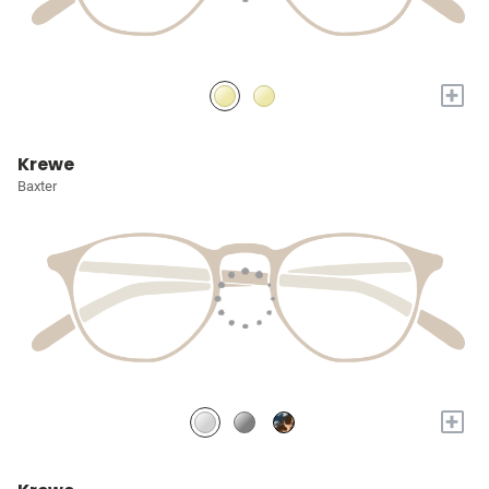
+
Krewe
Baxter
+