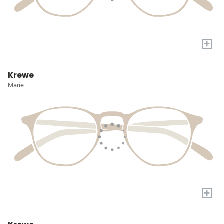
+
Krewe
Marie
+