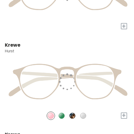
+
Krewe
Hurst
+