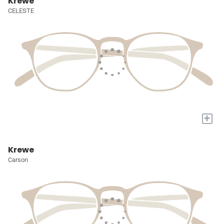
Krewe
CELESTE
+
Krewe
Carson