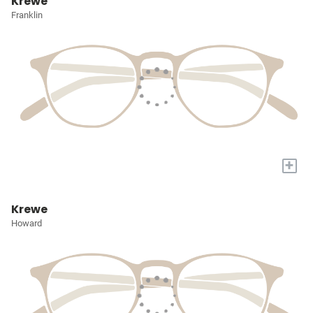
Krewe
Franklin
+
Krewe
Howard