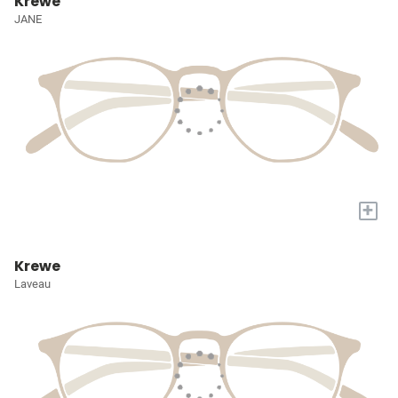
Krewe
JANE
+
Krewe
Laveau