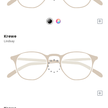
+
Krewe
Lindsay
+