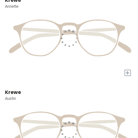
Krewe
Annette
+
Krewe
Austin