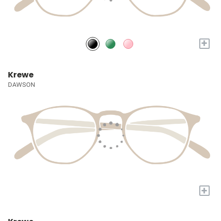
+
Krewe
DAWSON
+