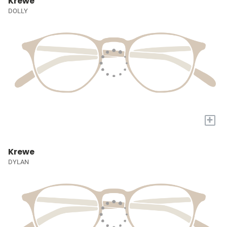
Krewe
DOLLY
+
Krewe
DYLAN