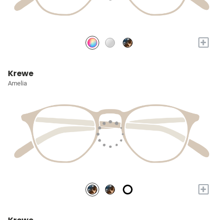
+
Krewe
Amelia
+