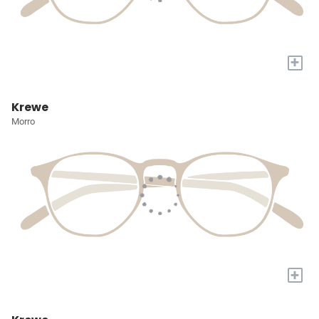
+
Krewe
Morro
+