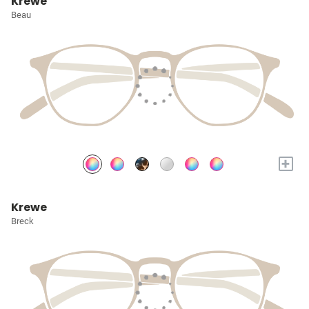
Krewe
Beau
+
Krewe
Breck