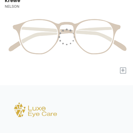
Krewe
NELSON
+