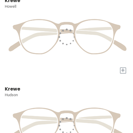
Krewe
Howell
+
Krewe
Hudson