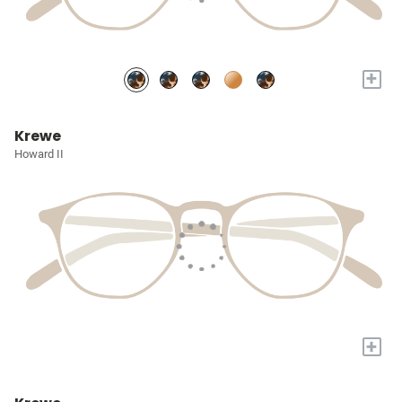
+
Krewe
Howard II
+