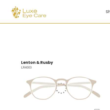
Sh
Lenton & Rusby
LR4003