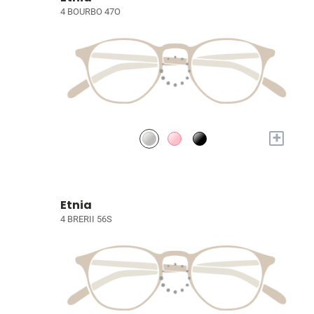
4 BOURBO 47O
+
Etnia
4 BRERII 56S