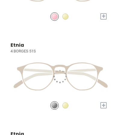
+
Etnia
4 BORGES 51S
+
Etnia