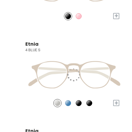
+
Etnia
4 BLUE S
+
Etnia