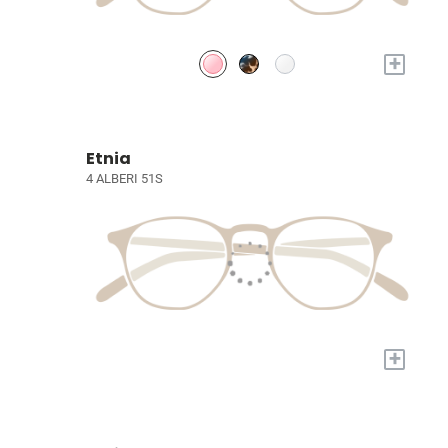
+
Etnia
4 ALBERI 51S
+