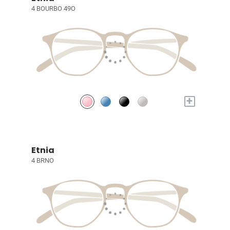
4 BOURBO 49O
+
Etnia
4 BRNO