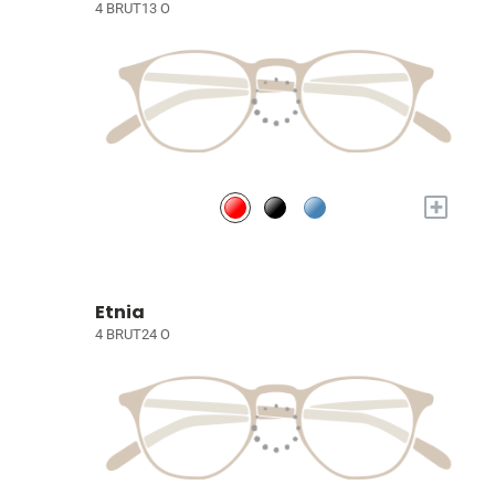
4 BRUT13 O
+
Etnia
4 BRUT24 O