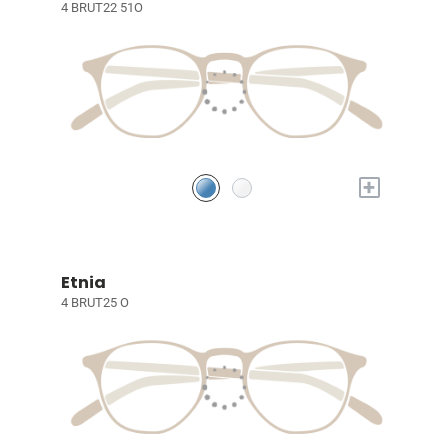
4 BRUT22 51O
+
Etnia
4 BRUT25 O