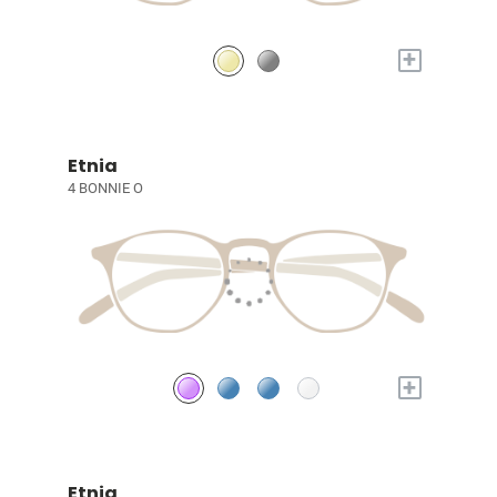
+
Etnia
4 BONNIE O
+
Etnia