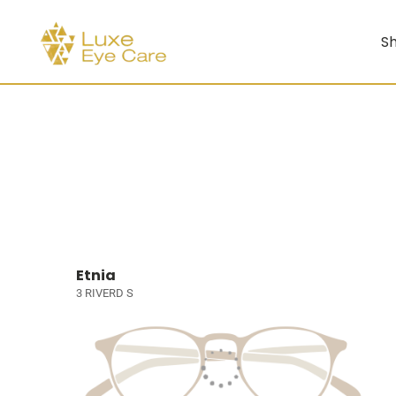
Sh
Etnia
3 RIVERD S