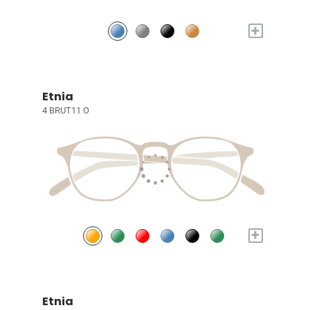
+
Etnia
4 BRUT11 O
+
Etnia