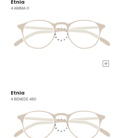
Etnia
4 AMMA O
+
Etnia
4 BENEDE 48O