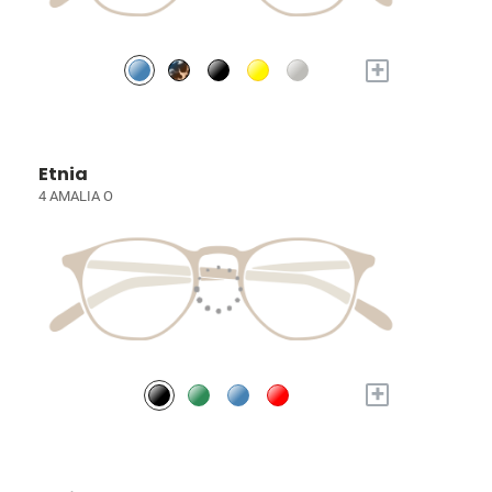
+
Etnia
4 AMALIA O
+