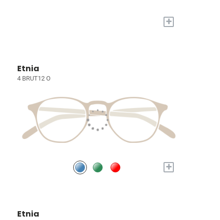
+
Etnia
4 BRUT12 O
+
Etnia