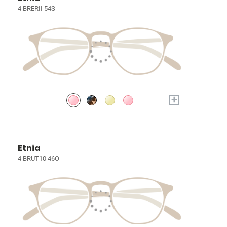
4 BRERII 54S
+
Etnia
4 BRUT10 46O