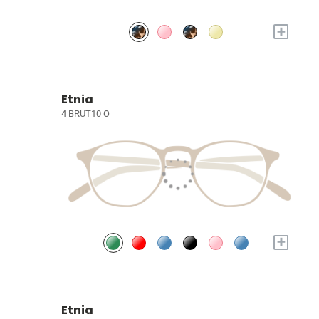
+
Etnia
4 BRUT10 O
+
Etnia