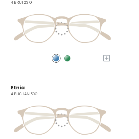
4 BRUT23 O
+
Etnia
4 BUCHAN 50O