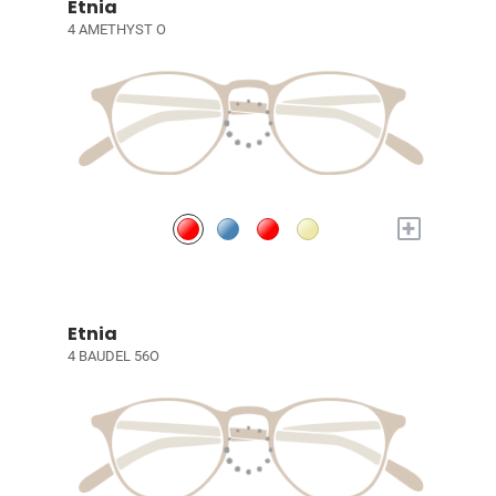
Etnia
4 AMETHYST O
+
Etnia
4 BAUDEL 56O